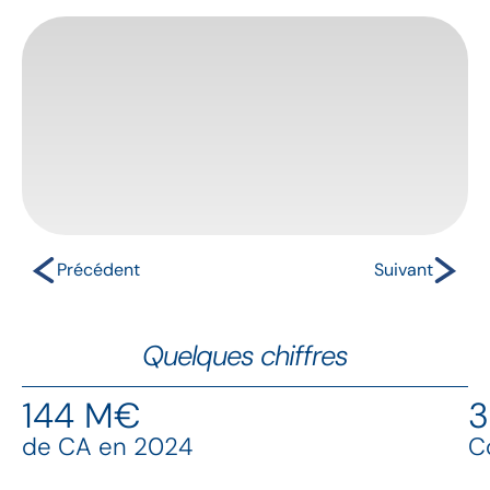
Précédent
Suivant
TAB Rail Road
Transporteur routier
responsable
Quelques chiffres
144
 M€
3
de CA en 2024
C